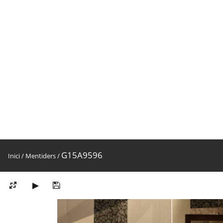
G15A9596
Inici
/
Mentiders
/