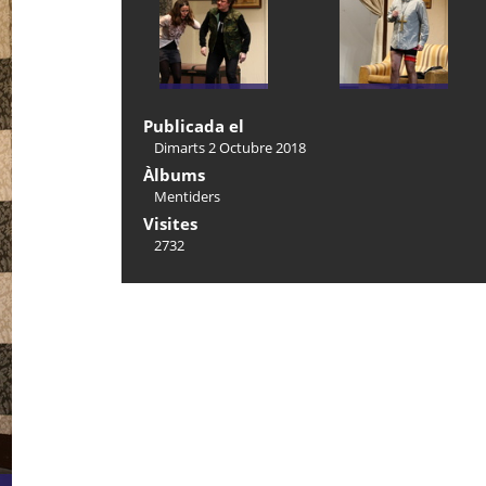
Publicada el
Dimarts 2 Octubre 2018
Àlbums
Mentiders
Visites
2732