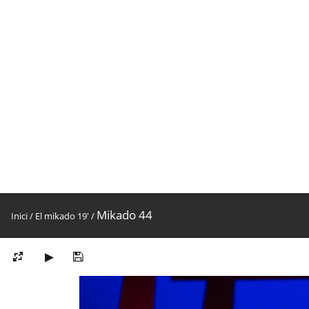
Mikado 44
Inici
/
El mikado 19'
/