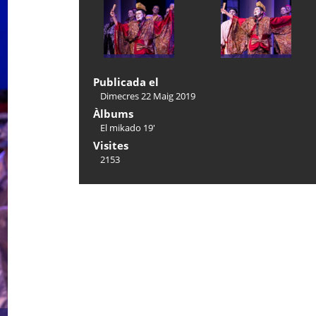
Publicada el
Dimecres 22 Maig 2019
Àlbums
El mikado 19'
Visites
2153