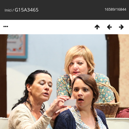
G15A3465
16589/16844
Inici
/