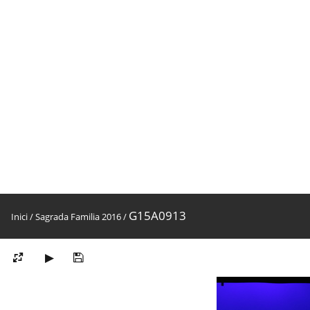
G15A0913
Inici
/
Sagrada Familia 2016
/