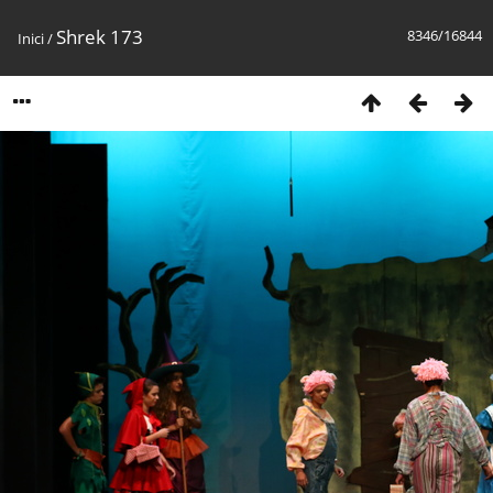
Shrek 173
8346/16844
Inici
/