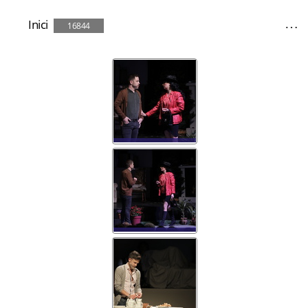
Inici
16844