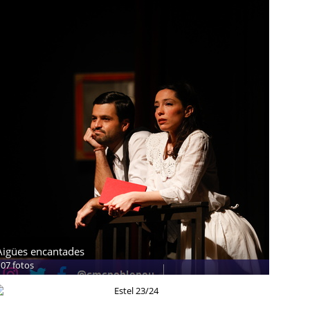
Aigües encantades
107 fotos