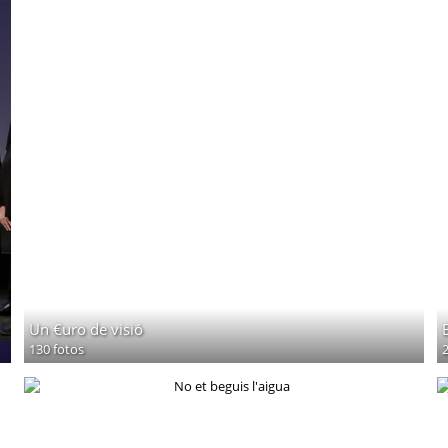
Un €uro de visió
130 fotos