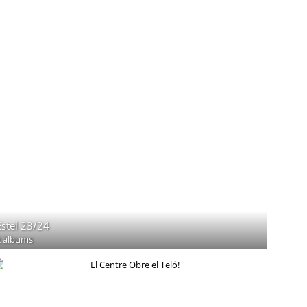
Estel 23/24
2 àlbums