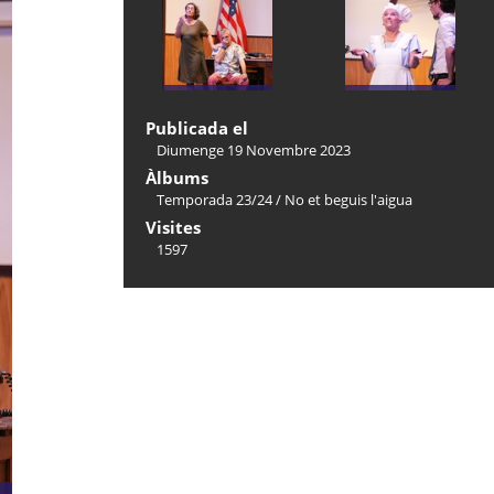
Publicada el
Diumenge 19 Novembre 2023
Àlbums
Temporada 23/24
/
No et beguis l'aigua
Visites
1597